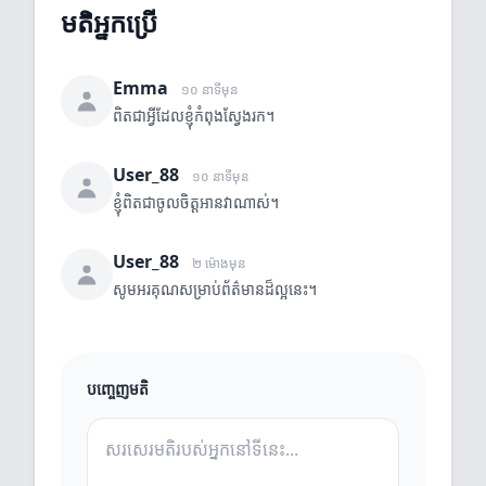
មតិអ្នកប្រើ
Emma
១០ នាទីមុន
ពិតជាអ្វីដែលខ្ញុំកំពុងស្វែងរក។
User_88
១០ នាទីមុន
ខ្ញុំពិតជាចូលចិត្តអានវាណាស់។
User_88
២ ម៉ោងមុន
សូមអរគុណសម្រាប់ព័ត៌មានដ៏ល្អនេះ។
បញ្ចេញមតិ