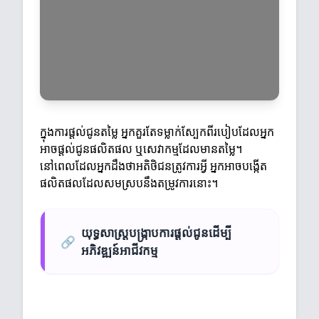
ក្នុងការផ្តល់ជូនតម្លៃ អ្នកគួរតែទម្លាក់ស្បែកពីរបៀបដែលអ្នក
អាចផ្តល់ជូនផលិតផល ឬសេវាកម្មដែលមានតម្លៃ។
នៅពេលដែលអ្នកដឹងថាអតិថិជនត្រូវការអ្វី អ្នកអាចបង្កើត
ផលិតផលដែលសមស្របនឹងតម្រូវការនោះ។
យុទ្ធសាស្ត្របង្រ្កាបការផ្តល់ជូនដើម្បី
🔗
អភិវឌ្ឍន៍អាជីវកម្ម