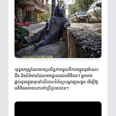
យុទ្ធសាស្ត្រដែលមានប្រសិទ្ធភាពមួយគឺការចង្កូតនូវចំណេះ
ដឹង និងព័ត៌មានដែលអាចជួយដល់អតិថិជន។ អ្នកអាច
ផ្តល់ជូនវត្ថុធាតុនៅលើគេហទំព័រឬបណ្តាញសង្គម ដើម្បីឱ្យ
អតិថិជនអាចយកទៅប្រើប្រាស់បាន។