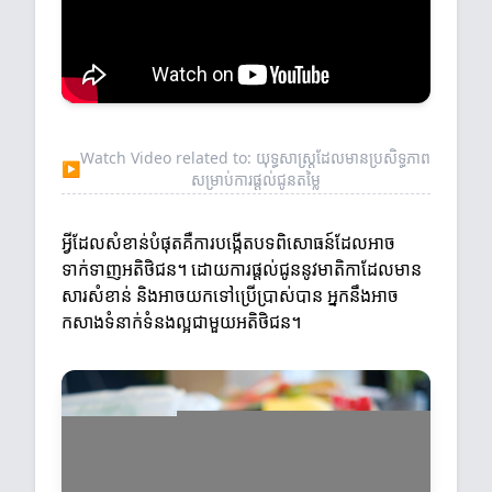
Watch Video related to: យុទ្ធសាស្ត្រដែលមានប្រសិទ្ធភាព
▶
សម្រាប់ការផ្តល់ជូនតម្លៃ
អ្វីដែលសំខាន់បំផុតគឺការបង្កើតបទពិសោធន៍ដែលអាច
ទាក់ទាញអតិថិជន។ ដោយការផ្តល់ជូននូវមាតិកាដែលមាន
សារសំខាន់ និងអាចយកទៅប្រើប្រាស់បាន អ្នកនឹងអាច
កសាងទំនាក់ទំនងល្អជាមួយអតិថិជន។