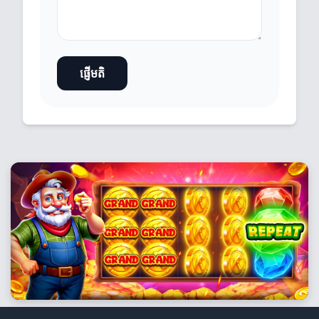
ផ្ញើមតិ