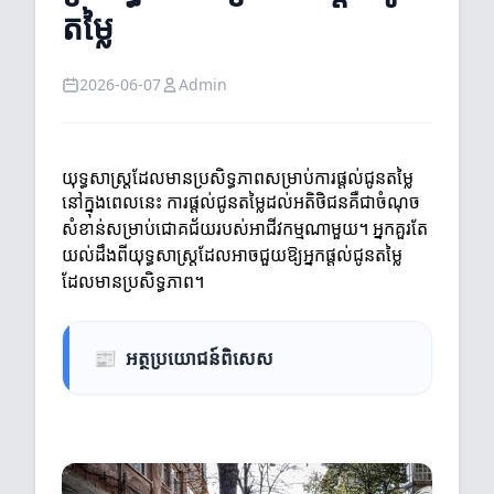
តម្លៃ
2026-06-07
Admin
យុទ្ធសាស្ត្រដែលមានប្រសិទ្ធភាពសម្រាប់ការផ្តល់ជូនតម្លៃ
នៅក្នុងពេលនេះ ការផ្តល់ជូនតម្លៃដល់អតិថិជនគឺជាចំណុច
សំខាន់សម្រាប់ជោគជ័យរបស់អាជីវកម្មណាមួយ។ អ្នកគួរតែ
យល់ដឹងពីយុទ្ធសាស្ត្រដែលអាចជួយឱ្យអ្នកផ្តល់ជូនតម្លៃ
ដែលមានប្រសិទ្ធភាព។
📰
អត្ថប្រយោជន៍ពិសេស