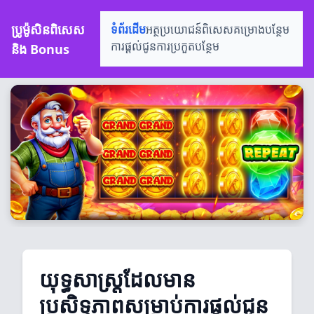
ប្រូម៉ូសិនពិសេស
ទំព័រដើម
អត្ថប្រយោជន៍ពិសេស
គម្រោងបន្ថែម
និង Bonus
ការផ្តល់ជូន
ការប្រកួតបន្ថែម
យុទ្ធសាស្ត្រដែលមាន
ប្រសិទ្ធភាពសម្រាប់ការផ្តល់ជូន