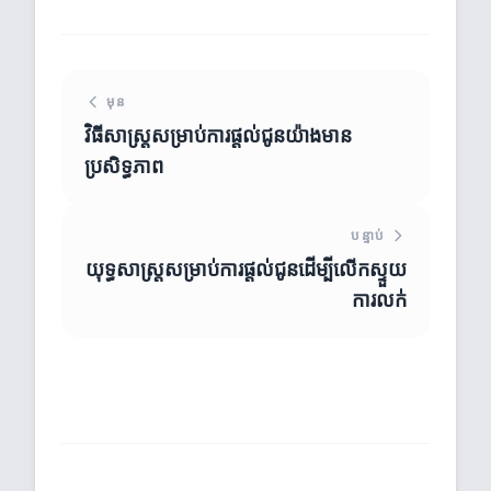
មុន
វិធីសាស្រ្តសម្រាប់ការផ្តល់ជូនយ៉ាងមាន
ប្រសិទ្ធភាព
បន្ទាប់
យុទ្ធសាស្ត្រសម្រាប់ការផ្តល់ជូនដើម្បីលើកស្ទួយ
ការលក់