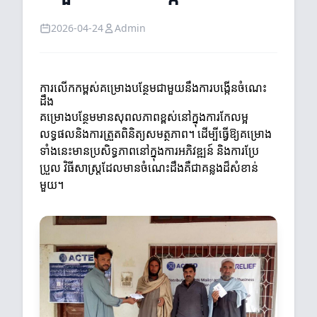
2026-04-24
Admin
ការលើកកម្ពស់គម្រោងបន្ថែមជាមួយនឹងការបង្កើនចំណេះ
ដឹង
គម្រោងបន្ថែមមានសុពលភាពខ្ពស់នៅក្នុងការកែលម្អ
លទ្ធផលនិងការត្រួតពិនិត្យសមត្ថភាព។ ដើម្បីធ្វើឱ្យគម្រោង
ទាំងនេះមានប្រសិទ្ធភាពនៅក្នុងការអភិវឌ្ឍន៍ និងការប្រែ
ប្រួល វិធីសាស្ត្រដែលមានចំណេះដឹងគឺជាគន្លងដ៏សំខាន់
មួយ។