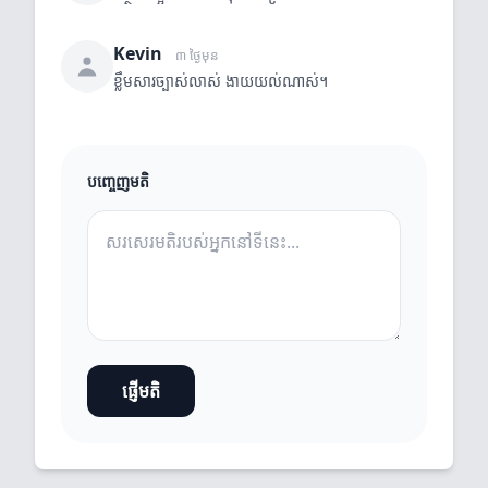
Kevin
៣ ថ្ងៃមុន
ខ្លឹមសារច្បាស់លាស់ ងាយយល់ណាស់។
បញ្ចេញមតិ
ផ្ញើមតិ