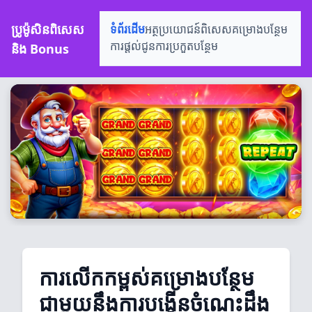
ប្រូម៉ូសិនពិសេស
ទំព័រដើម
អត្ថប្រយោជន៍ពិសេស
គម្រោងបន្ថែម
និង Bonus
ការផ្តល់ជូន
ការប្រកួតបន្ថែម
ការលើកកម្ពស់គម្រោងបន្ថែម
ជាមួយនឹងការបង្កើនចំណេះដឹង