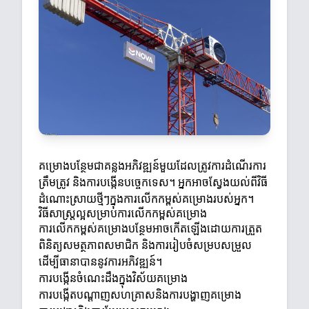
គម្រោងបន្ថែមជាគន្លងអភិវឌ្ឍន៍មួយដែលត្រូវការដំណើរការ
ត្រឹមត្រូវ និងការបង្កើនបច្ចេកទេស។ អ្នកអាចស្វែងយល់ពីវិធី
ដំណោះស្រាយថ្មីៗក្នុងការលើកកម្ពស់គម្រោងរបស់អ្នក។
វិធីសាស្ត្រល្អសម្រាប់ការលើកកម្ពស់គម្រោង
ការលើកកម្ពស់គម្រោងបន្ថែមអាចកើតឡើងដោយការត្រួត
ពិនិត្យសមត្ថភាពសមាជិក និងការរៀបចំសម្របសម្រួល
ដើម្បីធានាបាននូវការអភិវឌ្ឍន៍។
ការបង្កើនចំណេះដឹងក្នុងវិស័យគម្រោង
ការបង្កើតបណ្ដាញសហគ្រាសនិងការបង្ហាញគម្រោង