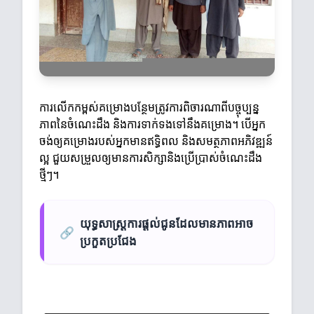
ការលើកកម្ពស់គម្រោងបន្ថែមត្រូវការពិចារណាពីបច្ចុប្បន្ន
ភាពនៃចំណេះដឹង និងការទាក់ទងទៅនឹងគម្រោង។ បើអ្នក
ចង់ឲ្យគម្រោងរបស់អ្នកមានឥទ្ធិពល និងសមត្ថភាពអភិវឌ្ឍន៍
ល្អ ជួយសម្រួលឲ្យមានការសិក្សានិងប្រើប្រាស់ចំណេះដឹង
ថ្មីៗ។
យុទ្ធសាស្ត្រការផ្តល់ជូនដែលមានភាពអាច
🔗
ប្រកួតប្រជែង