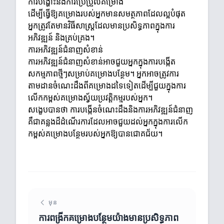
ការបង្ហោះនិងការប្រែប្រួលគម្រោង
ដើម្បីធ្វើឱ្យគម្រោងរបស់អ្នកមានសមត្ថភាពដែលល្អបំផុត
អ្នកត្រូវតែមានវិធីសាស្ត្រដែលមានប្រសិទ្ធភាពក្នុងការ
អភិវឌ្ឍន៍ និងគ្រប់គ្រង។
ការអភិវឌ្ឍន៍ជំនាញសំខាន់
ការអភិវឌ្ឍន៍ជំនាញសំខាន់អាចជួយអ្នកក្នុងការបង្កើត
សកម្មភាពថ្មីៗសម្រាប់គម្រោងបន្ថែម។ អ្នកអាចត្រូវការ
តាមដានចំណេះដឹងពីគម្រោងដទៃទៀតដើម្បីជួយក្នុងការ
លើកកម្ពស់គម្រោងស្វ័យប្រវត្តិកម្មរបស់អ្នក។
សង្ខេបបានថា ការបង្កើនចំណេះដឹងនិងការអភិវឌ្ឍន៍ជំនាញ
គឺជាគន្លងដ៏ដំណើរការដែលអាចជួយដល់អ្នកក្នុងការលើក
កម្ពស់គម្រោងបន្ថែមរបស់អ្នកឱ្យបានជោគជ័យ។
មុន
ការពង្រីកគម្រោងបន្ថែមយ៉ាងមានប្រសិទ្ធភាព