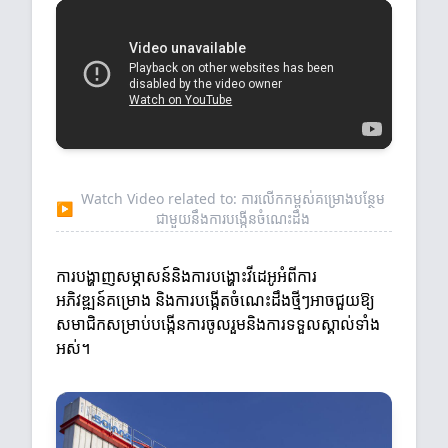
Watch Video related to: ការលើកកម្ពស់គម្រោងបន្ថែម
▶
ជាមួយនឹងការបង្កើនចំណេះដឹង
ការបង្ហាញសម្ភាសន៍និងការបង្ហោះវីដេអូអំពីការ
អភិវឌ្ឍន៍គម្រោង និងការបង្កើតចំណេះដឹងថ្មីៗអាចជួយឱ្យ
សមាជិកសម្រាប់បង្កើនការចូលរួមនិងការទទួលស្គាល់ទាំង
អស់។