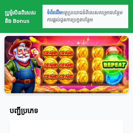
ប្រូម៉ូសិនពិសេស
ទំព័រដើម
អត្ថប្រយោជន៍ពិសេស
គម្រោងបន្ថែម
និង Bonus
ការផ្តល់ជូន
ការប្រកួតបន្ថែម
បញ្ជីប្រភេទ