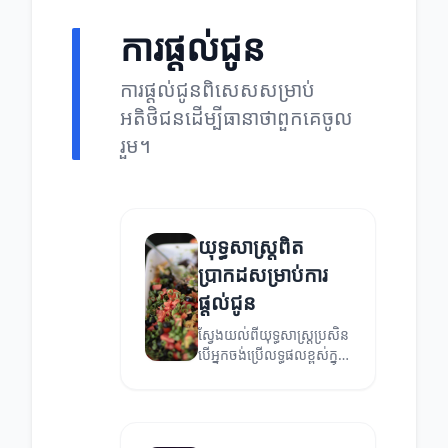
ការផ្តល់ជូន
ការផ្តល់ជូនពិសេសសម្រាប់
អតិថិជនដើម្បីធានាថាពួកគេចូល
រួម។
យុទ្ធសាស្ត្រពិត
ប្រាកដសម្រាប់ការ
ផ្តល់ជូន
ស្វែងយល់ពីយុទ្ធសាស្ត្រប្រសិន​
បើ​អ្នក​ចង់​ប្រើ​លទ្ធផល​ខ្ពស់​ក្នុង
ការផ្តល់ជូន។