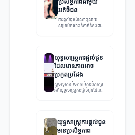
ប្រសិទ្ធភាពជាមួយ
អតិថិជន
ការផ្តល់ជូនដំណោះស្រាយ
សម្រាប់កសាងទំនាក់ទំនងជា
មួយអតិថិជន។
យុទ្ធសាស្ត្រការផ្តល់ជូន
ដែលមានភាពអាច
ប្រកួតប្រជែង
សូមស្វាគមន៍មកកាន់ការពិភាក្សា
អំពីយុទ្ធសាស្ត្រការផ្តល់ជូនដែល
អាចធ្វើឱ្យអាជីវកម្មរបស់អ្នកមាន
ភាពរឹងមាំ និងការជោគជ័យ។
យុទ្ធសាស្ត្រការផ្តល់ជូន
មានប្រសិទ្ធភាព