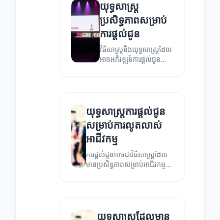
យុទ្ធសាស្ត្រ
ប្រសិទ្ធភាពសម្រាប់
ការផ្តល់ជូន
វិធីសាស្រ្តនិងយុទ្ធសាស្ត្រដែល
អាចអភិវឌ្ឍន៍ការផ្តល់ជូន
របស់អ្នក។
យុទ្ធសាស្ត្រការផ្តល់ជូន
សម្រាប់ការលូតលាស់
អាជីវកម្ម
ការផ្តល់ជូនអាចជាវិធីសាស្ត្រដែល
មានប្រសិទ្ធភាពសម្រាប់អាជីវកម្ម
ក្នុងការលូតលាស់ និងពង្រីកទី
ផ្សារ។ អត្ថបទនេះនឹងនាំអ្នកទៅរក
យុទ្ធសាស្ត្រចម្បងៗ។
យុទ្ធសាស្ត្រដែលមាន