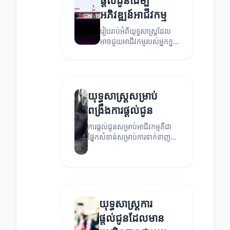
ផ្តល់ជូនដើម្បី
អភិវឌ្ឍន៍អាជីវកម្ម
រៀបរាប់អំពីយុទ្ធសាស្ត្រដែល
អាចជួយអាជីវកម្មរបស់អ្នកក្នុង
ការបង្កើនការផ្តល់ជូន។
យុទ្ធសាស្ត្រសម្រាប់
ពង្រឹងការផ្តល់ជូន
ការផ្តល់ជូនសម្រាប់អាជីវកម្មគឺជា
ផ្នែកសំខាន់សម្រាប់ការទាក់ទាញ
អតិថិជន។ នេះគឺជាយុទ្ធសាស្ត្រដ៏
មានប្រសិទ្ធភាពសម្រាប់ការផ្តល់ជូន
ដែលអាចជួយឱ្យអ្នកអភិវឌ្ឍន៍អាជីវ
កម្មរបស់អ្នក។
យុទ្ធសាស្ត្រការ
ផ្តល់ជូនដែលមាន