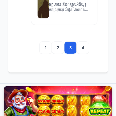
អត្ថបទនេះនឹងពន្យល់អំពីយុទ្ធ
សាស្ត្រការផ្តល់ជូនដែលមាន
ប្រសិទ្ធភាពសម្រាប់អាជីវកម្ម
របស់អ្នក។
1
2
3
4