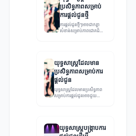
ប្រសិទ្ធភាពសម្រាប់
ការផ្តល់ជូនថ្មី
ការផ្តល់ជូនថ្មីៗអាចជាកត្តា
សំខាន់សម្រាប់ភាពជោគជ័យ
របស់អាជីវកម្ម។
យុទ្ធសាស្ត្រដែលមាន
ប្រសិទ្ធភាពសម្រាប់ការ
ផ្តល់ជូន
យុទ្ធសាស្ត្រដែលមានប្រសិទ្ធភាព
សម្រាប់ការផ្តល់ជូនអាចជួយ
អភិវឌ្ឍន៍អាជីវកម្មរបស់អ្នក។ មក
ស្គាល់ម៉ូដែលដែលអាចជួយបង្កើន
អតិថិជន។
យុទ្ធសាស្ត្របង្រ្កាបការ