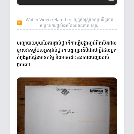
Watch Video related to: យុទ្ធសាស្ត្រមានប្រសិទ្ធភាព
▶
សម្រាប់ការផ្តល់ជូនដែលមានភាពអស្ចារ្យ
មធ្យោបាយមួយនៃការផ្តល់ជូនគឺការធ្វើបង្ហាញអំពីផលិតផល
ឬសេវាកម្មដែលអ្នកផ្តល់ជូន។ បង្ហាញអតិថិជនថាអ្វីដែលអ្នក
កំពុងផ្តល់ជូនមានតម្លៃ និងអាចដោះសោភាពបញ្ហារបស់
ពួកគេ។