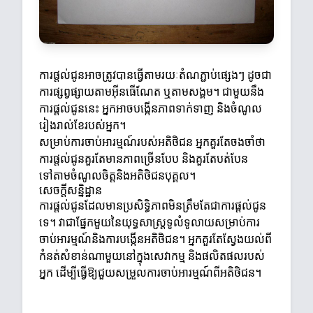
ការផ្តល់ជូនអាចត្រូវបានធ្វើតាមរយៈតំណភ្ជាប់ផ្សេងៗ ដូចជា
ការផ្សព្វផ្សាយតាមអ៊ីនធើណែត ឬតាមសង្គម។ ជាមួយនឹង
ការផ្តល់ជូននេះ អ្នកអាចបង្កើនភាពទាក់ទាញ និងចំណូល
រៀងរាល់ខែរបស់អ្នក។
សម្រាប់ការចាប់អារម្មណ៍របស់អតិថិជន អ្នកគួរតែចងចាំថា
ការផ្តល់ជូនគួរតែមានភាពច្រើនបែប និងគួរតែបត់បែន
ទៅតាមចំណូលចិត្តនិងអតិថិជនបុគ្គល។
សេចក្តីសន្និដ្ឋាន
ការផ្តល់ជូនដែលមានប្រសិទ្ធិភាពមិនត្រឹមតែជាការផ្តល់ជូន
ទេ។ វាជាផ្នែកមួយនៃយុទ្ធសាស្ត្រទូលំទូលាយសម្រាប់ការ
ចាប់អារម្មណ៍និងការបង្កើនអតិថិជន។ អ្នកគួរតែស្វែងយល់ពី
កំនត់សំខាន់ណាមួយនៅក្នុងសេវាកម្ម និងផលិតផលរបស់
អ្នក ដើម្បីធ្វើឱ្យជួយសម្រួលការចាប់អារម្មណ៍ពីអតិថិជន។