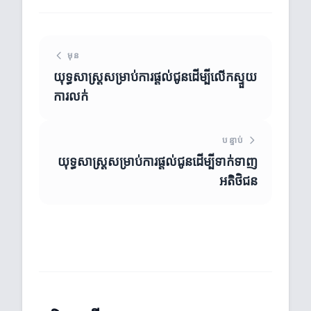
មុន
យុទ្ធសាស្ត្រសម្រាប់ការផ្តល់ជូនដើម្បីលើកស្ទួយ
ការលក់
បន្ទាប់
យុទ្ធសាស្ត្រសម្រាប់ការផ្តល់ជូនដើម្បីទាក់ទាញ
អតិថិជន