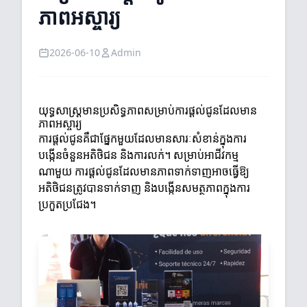
ភាពអស្ចារ្យ
2026-06-10
Admin
យុទ្ធសាស្ត្រមានប្រសិទ្ធភាពសម្រាប់ការផ្តល់ជូនដែលមាន
ភាពអស្ចារ្យ
ការផ្តល់ជូនគឺជាផ្នែកមួយដែលមានសារៈសំខាន់ក្នុងការ
បង្កើនចំនួនអតិថិជន និងការលក់។ សម្រាប់អាជីវកម្ម
ណាមួយ ការផ្តល់ជូនដែលមានភាពទាក់ទាញអាចធ្វើឱ្យ
អតិថិជនត្រូវបានទាក់ទាញ និងបង្កើនសមត្ថភាពក្នុងការ
ប្រកួតប្រជែង។