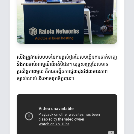
យើងត្រូវការបែបបទនៃការផ្តល់ជូនដែលបង្កើនការទាក់ទាញ
និងការចាប់អារម្មណ៍ពីអតិថិជន។ យុទ្ធសាស្ត្រដែលមាន
ប្រសិទ្ធភាពមួយ គឺការបង្កើតការផ្តល់ជូនដែលមានភាព
ច្បាស់លាស់ និងអាចទុកចិត្តបាន។