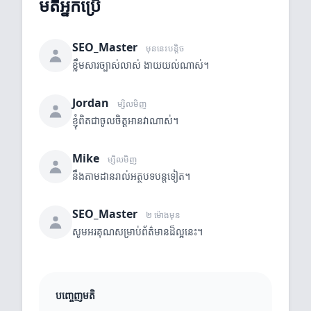
មតិអ្នកប្រើ
SEO_Master
មុននេះបន្តិច
ខ្លឹមសារច្បាស់លាស់ ងាយយល់ណាស់។
Jordan
ម្សិលមិញ
ខ្ញុំពិតជាចូលចិត្តអានវាណាស់។
Mike
ម្សិលមិញ
នឹងតាមដានរាល់អត្ថបទបន្តទៀត។
SEO_Master
២ ម៉ោងមុន
សូមអរគុណសម្រាប់ព័ត៌មានដ៏ល្អនេះ។
បញ្ចេញមតិ