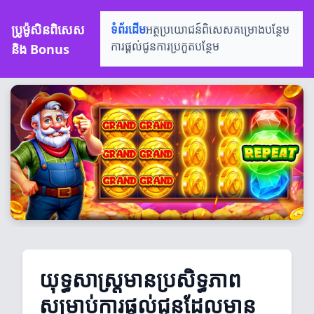
ប្រូម៉ូសិនពិសេស
ទំព័រដើម
អត្ថប្រយោជន៍ពិសេស
គម្រោងបន្ថែម
និង Bonus
ការផ្តល់ជូន
ការប្រកួតបន្ថែម
យុទ្ធសាស្ត្រមានប្រសិទ្ធភាព
សម្រាប់ការផ្តល់ជូនដែលមាន