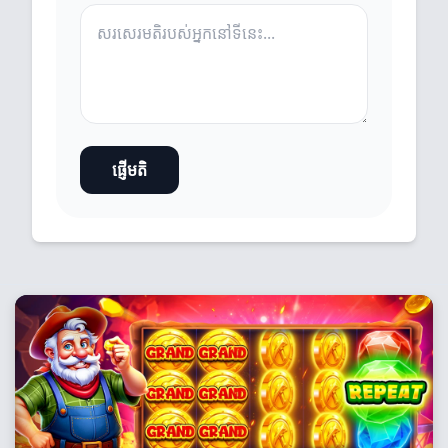
ផ្ញើមតិ