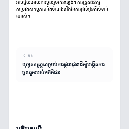
អាចជួយអោយការចូលរួមកើនឡើង។ ការត្រួតពិនិត្យ
គម្រោងសកម្មភាពនិងចំណងជើងនៃការផ្តល់ជូនគឺសំខាន់
ណាស់។
មុន
យុទ្ធសាស្ត្រសម្រាប់ការផ្តល់ជូនដើម្បីបង្កើតការ
ចូលរួមរបស់អតិថិជន
មតិអ្នកប្រើ