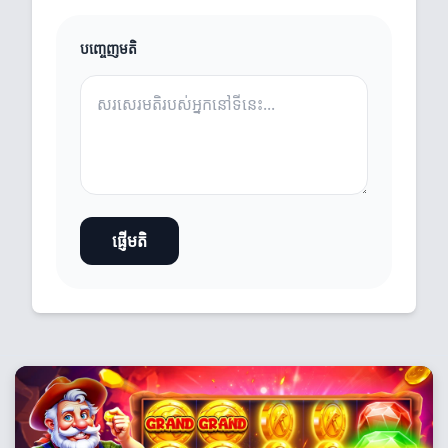
បញ្ចេញមតិ
ផ្ញើមតិ