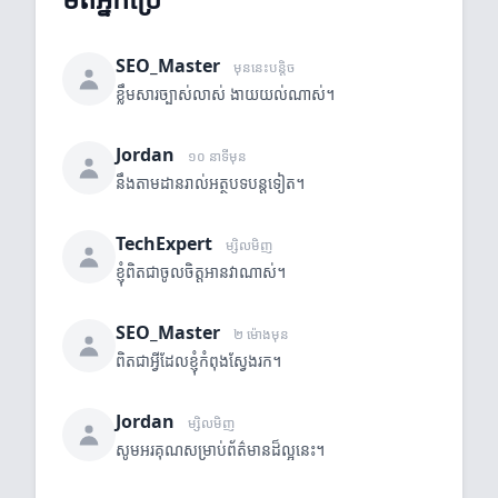
SEO_Master
មុននេះបន្តិច
ខ្លឹមសារច្បាស់លាស់ ងាយយល់ណាស់។
Jordan
១០ នាទីមុន
នឹងតាមដានរាល់អត្ថបទបន្តទៀត។
TechExpert
ម្សិលមិញ
ខ្ញុំពិតជាចូលចិត្តអានវាណាស់។
SEO_Master
២ ម៉ោងមុន
ពិតជាអ្វីដែលខ្ញុំកំពុងស្វែងរក។
Jordan
ម្សិលមិញ
សូមអរគុណសម្រាប់ព័ត៌មានដ៏ល្អនេះ។