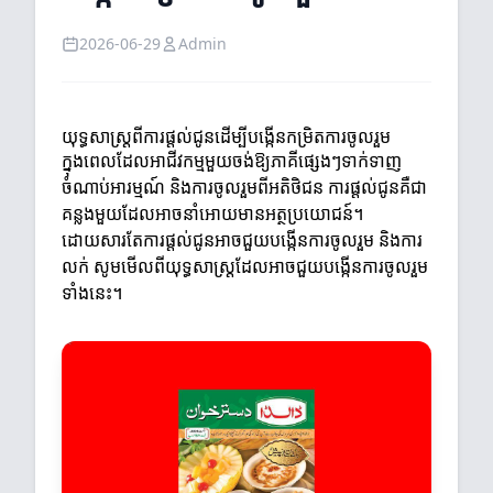
2026-06-29
Admin
យុទ្ធសាស្ត្រពីការផ្តល់ជូនដើម្បីបង្កើនកម្រិតការចូលរួម
ក្នុងពេលដែលអាជីវកម្មមួយចង់ឱ្យភាគីផ្សេងៗទាក់ទាញ
ចំណាប់អារម្មណ៍ និងការចូលរួមពីអតិថិជន ការផ្តល់ជូនគឺជា
គន្លងមួយដែលអាចនាំអោយមានអត្ថប្រយោជន៍។
ដោយសារតែការផ្តល់ជូនអាចជួយបង្កើនការចូលរួម និងការ
លក់ សូមមើលពីយុទ្ធសាស្ត្រដែលអាចជួយបង្កើនការចូលរួម
ទាំងនេះ។