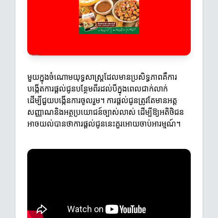
មួយក្នុងចំណោមយុទ្ធសាស្ត្រដែលមានប្រសិទ្ធភាពគឺការ
បង្កើតការផ្តល់ជូនបន្ថែមពីរដល់បីក្នុងពេលជាក់លាក់
ដើម្បីជួយបង្កើនការចូលរួម។ ការផ្តល់ជូនត្រូវតែមានអត្ត
សញ្ញាណនិងអត្ថប្រយោជន៍ច្បាស់លាស់ ដើម្បីឱ្យអតិថិជន
អាចយល់បានថាការផ្តល់ជូននេះគួរអោយចាប់អារម្មណ៍។