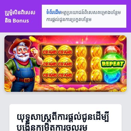
ប្រូម៉ូសិនពិសេស
ទំព័រដើម
អត្ថប្រយោជន៍ពិសេស
គម្រោងបន្ថែម
និង Bonus
ការផ្តល់ជូន
ការប្រកួតបន្ថែម
យុទ្ធសាស្ត្រពីការផ្តល់ជូនដើម្បី
បង្កើនកម្រិតការចូលរួម