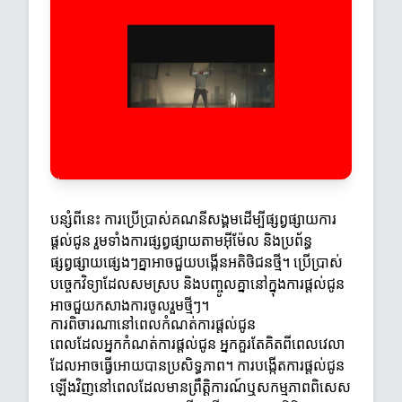
បន្សំពីនេះ ការប្រើប្រាស់គណនីសង្គមដើម្បីផ្សព្វផ្សាយការ
ផ្តល់ជូន រួមទាំងការផ្សព្វផ្សាយតាមអ៊ីម៉ែល និងប្រព័ន្ធ
ផ្សព្វផ្សាយផ្សេងៗគ្នាអាចជួយបង្កើនអតិថិជនថ្មី។ ប្រើប្រាស់
បច្ចេកវិទ្យាដែលសមស្រប និងបញ្ចូលគ្នានៅក្នុងការផ្តល់ជូន
អាចជួយកសាងការចូលរួមថ្មីៗ។
ការពិចារណានៅពេលកំណត់ការផ្តល់ជូន
ពេលដែលអ្នកកំណត់ការផ្តល់ជូន អ្នកគួរតែគិតពីពេលវេលា
ដែលអាចធ្វើអោយបានប្រសិទ្ធភាព។ ការបង្កើតការផ្តល់ជូន
ឡើងវិញនៅពេលដែលមានព្រឹត្តិការណ៍ឬសកម្មភាពពិសេស