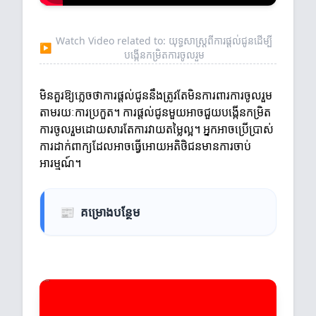
Watch Video related to: យុទ្ធសាស្ត្រពីការផ្តល់ជូនដើម្បី
▶
បង្កើនកម្រិតការចូលរួម
មិនគួរឱ្យភ្លេចថាការផ្តល់ជូននឹងត្រូវតែមិនការពារការចូលរួម
តាមរយៈការប្រកួត។ ការផ្តល់ជូនមួយអាចជួយបង្កើនកម្រិត
ការចូលរួមដោយសារតែការវាយតម្លៃល្អ។ អ្នកអាចប្រើប្រាស់
ការដាក់ពាក្យដែលអាចធ្វើអោយអតិថិជនមានការចាប់
អារម្មណ៍។
📰
គម្រោងបន្ថែម