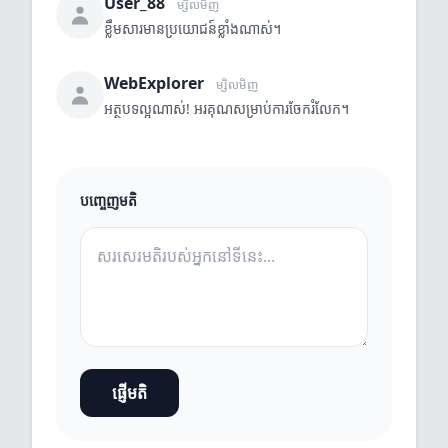
User_88
ម្សិលមិញ
ខ្លឹមសារមានប្រយោជន៍ខ្លាំងណាស់។
WebExplorer
ម្សិលមិញ
អត្ថបទល្អណាស់! អរគុណសម្រាប់ការចែករំលែក។
បញ្ចេញមតិ
ផ្ញើមតិ