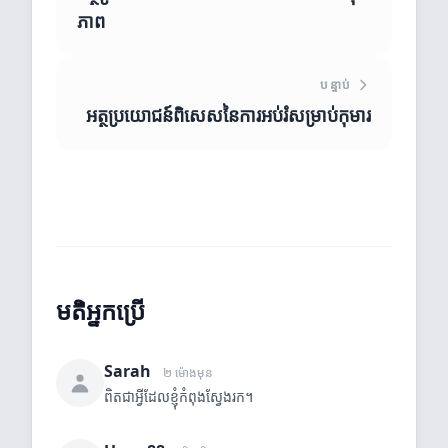
ភាព
បន្ទាប់
អត្ថប្រយោជន៍ពិសេសនៃការអប់រំសម្រាប់កុមារ
មតិអ្នកប្រើ
Sarah
២ ម៉ោងមុន
ពិតជាអ្វីដែលខ្ញុំកំពុងស្វែងរក។