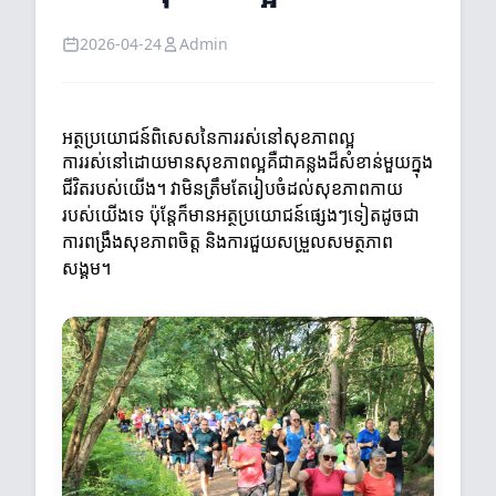
2026-04-24
Admin
អត្ថប្រយោជន៍ពិសេសនៃការរស់នៅសុខភាពល្អ
ការ​រស់​នៅ​ដោយ​មាន​សុខភាព​ល្អ​គឺ​ជា​គន្លង​ដ៏​សំខាន់​មួយ​ក្នុង​
ជីវិត​របស់​យើង។ វា​មិន​ត្រឹមតែ​រៀបចំ​ដល់​សុខភាព​កាយ​
របស់​យើង​ទេ ប៉ុន្តែ​ក៏មាន​អត្ថប្រយោជន៍ផ្សេងៗទៀតដូចជា
ការពង្រឹងសុខភាពចិត្ត និងការជួយសម្រួលសមត្ថភាព
សង្គម។