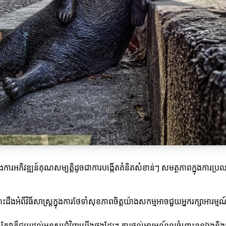
រអភិវឌ្ឍន៍គុណសម្បត្តិដូចជាការបង្កើតគំនិតសំខាន់ៗ សមត្ថភាពក្នុងការប្រឈមម
ដឹងអំពីវិធីសាស្ត្រក្នុងការថែទាំសុខភាពចិត្តយ៉ាងសកម្មអាចជួយអ្នករក្សាអារម
េ តែវាក៏ជួយដល់មនុស្សជុំវិញយើងផងដែរ។ ការផ្តល់អារម្មណ៍ល្អចំពោះខ្លួនឯង