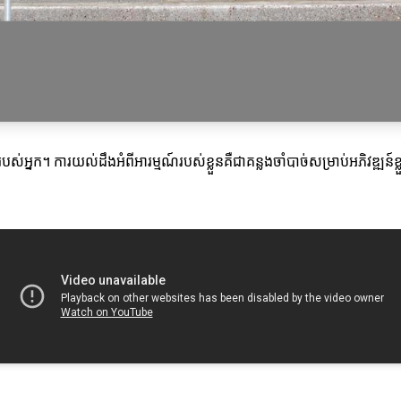
បស់អ្នក។ ការយល់ដឹងអំពីអារម្មណ៍របស់ខ្លួនគឺជាគន្លងចាំបាច់សម្រាប់អភិវឌ្ឍន៍