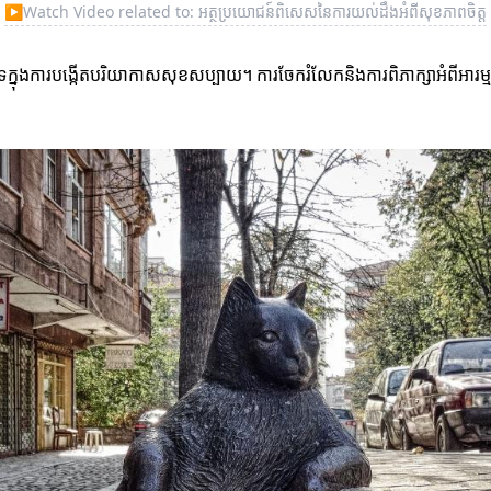
▶
Watch Video related to: អត្ថប្រយោជន៍ពិសេសនៃការយល់ដឹងអំពីសុខភាពចិត្ត
ុងការបង្កើតបរិយាកាសសុខសប្បាយ។ ការចែករំលែកនិងការពិភាក្សាអំពីអារម្មណ