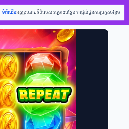
ទំព័រដើម
អត្ថប្រយោជន៍ពិសេស
គម្រោងបន្ថែម
ការផ្តល់ជូន
ការប្រកួតបន្ថែម