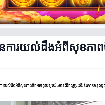
ៃការយល់ដឹងអំពីសុខភាពចិ
ើង។ ការយល់ដឹងអំពីសុខភាពចិត្តអាចជួយឱ្យយើងមានជីវិតល្អប្រសើរនិងមានមនុស្