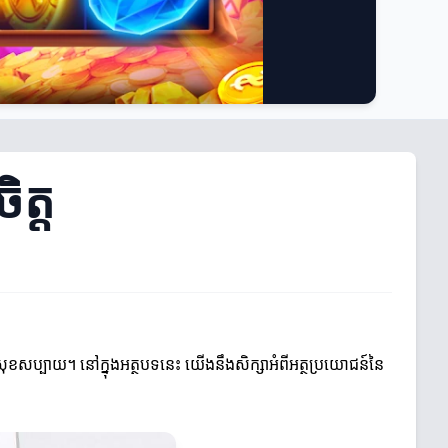
ត្ត
សសុខសប្បាយ។ នៅក្នុងអត្ថបទនេះ យើងនឹងសិក្សាអំពីអត្ថប្រយោជន៍នៃ