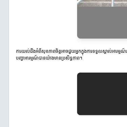
ការយល់ដឹងអំពីសុខភាពចិត្តអាចជួយអ្នកក្នុងការទទួលស្គាល់អារម្មណ៍រ
បញ្ហាអារម្មណ៍បានយ៉ាងមានប្រសិទ្ធភាព។