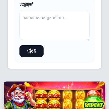
បញ្ចេញមតិ
ផ្ញើមតិ