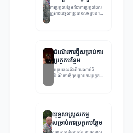
ការប្រកួតបន្ថែមគឺជាការប្រកួតដែល
ត្រូវការយុទ្ធសាស្ត្របានសមស្រប។
ការកែលម្អប្រកួតបន្ថែមមិន
ត្រឹមតែជួយឲ្យអ្នកមានជោគជ័យឡើង
វិញទេ តែថែមទាំងអាចបង្កើន
សមត្ថភាពរបស់អ្នកក្នុងការប្រកួត
ផងដែរ។
ដំណើរការថ្មីសម្រាប់ការ
ប្រកួតបន្ថែម
អត្ថបទនេះនឹងពិចារណាអំពី
ដំណើរការថ្មីៗសម្រាប់ការប្រកួត
បន្ថែម និងយុទ្ធសាស្ត្រដើម្បីកែ
ប្រែបទពិសោធន៏របស់អ្នកប្រកួត។
យុទ្ធសាស្ត្រសកម្ម
សម្រាប់ការប្រកួតបន្ថែម
ការប្រកួតបន្ថែមត្រូវការយុទ្ធសាស្ត្រ