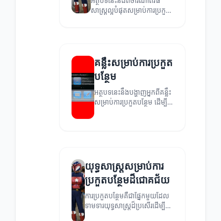
អត្ថបទនេះនឹងពិចារណាពីវិធី
សាស្ត្រល្អបំផុតសម្រាប់ការប្រកួត
បន្ថែម ដើម្បីជួយឱ្យអ្នកប្រកួត
ទទួលបានជោគជ័យ។
គន្លឹះសម្រាប់ការប្រកួត
បន្ថែម
អត្ថបទនេះនឹងបង្ហាញអ្នកពីគន្លឹះ
សម្រាប់ការប្រកួតបន្ថែម ដើម្បី
ជួយអ្នកទទួលបានជោគជ័យ។
យុទ្ធសាស្ត្រសម្រាប់ការ
ប្រកួតបន្ថែមដ៏ជោគជ័យ
ការប្រកួតបន្ថែមគឺជាផ្នែកមួយដែល
ទាមទារយុទ្ធសាស្ត្រដ៏ប្រសើរដើម្បី
សម្រេចបាននូវជោគជ័យ។ អត្ថបទ