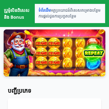
ប្រូម៉ូសិនពិសេស
ទំព័រដើម
អត្ថប្រយោជន៍ពិសេស
គម្រោងបន្ថែម
និង Bonus
ការផ្តល់ជូន
ការប្រកួតបន្ថែម
បញ្ជីប្រភេទ