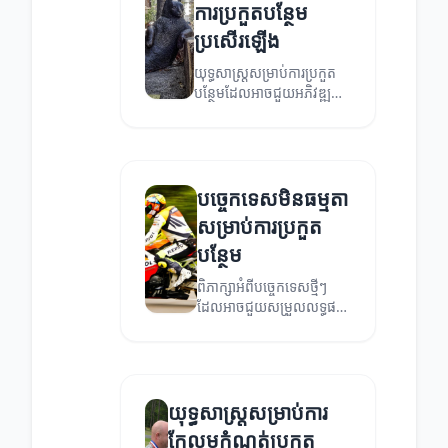
ការប្រកួតបន្ថែម
ប្រសើរឡើង
យុទ្ធសាស្ត្រសម្រាប់ការប្រកួត
បន្ថែមដែលអាចជួយអភិវឌ្ឍន៍
ជោគជ័យក្នុងការប្រកួត។
បច្ចេកទេសមិនធម្មតា
សម្រាប់ការប្រកួត
បន្ថែម
ពិភាក្សាអំពីបច្ចេកទេសថ្មីៗ
ដែលអាចជួយសម្រួលលទ្ធផល
នៃការប្រកួតបន្ថែម។
យុទ្ធសាស្ត្រសម្រាប់ការ
កែលម្អកំណត់ប្រកួត