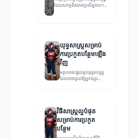
ដែលសកម្មនិងមានប្រសិទ្ធភាព។
នៅក្នុងអត្ថបទនេះយើងនឹង
ពិចារណា និងពិពណ៌នាអំពីយុទ្ធ
សាស្ត្រពិសេសមួយចំនួន។
យុទ្ធសាស្ត្រសម្រាប់
ការប្រកួតបន្ថែមឡើង
វិញ
អត្ថបទនេះផ្តល់នូវយុទ្ធសាស្ត្រ
ដែលអាចជួយឱ្យអ្នកឈួរ
សម័យក្នុងការប្រកួតបន្ថែម។
វិធីសាស្ត្រល្អបំផុត
សម្រាប់ការប្រកួត
បន្ថែម