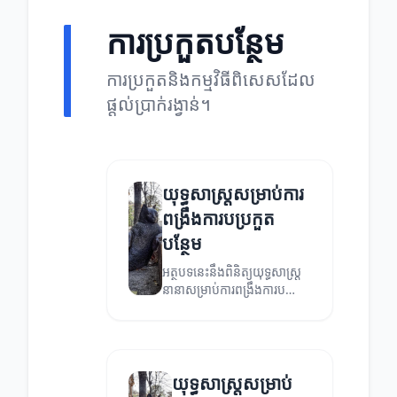
ការប្រកួតបន្ថែម
ការប្រកួតនិងកម្មវិធីពិសេសដែល
ផ្តល់ប្រាក់រង្វាន់។
យុទ្ធសាស្ត្រសម្រាប់ការ
ពង្រឹងការបប្រកួត
បន្ថែម
អត្ថបទនេះនឹងពិនិត្យយុទ្ធសាស្ត្រ
នានាសម្រាប់ការពង្រឹងការប
ប្រកួតបន្ថែមដែលអាចជួយឲ្យអ្នក
ទទួលបានជោគជ័យ។
យុទ្ធសាស្ត្រសម្រាប់