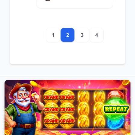
នេះនឹងពិភាក្សាអំពីយុទ្ធសាស្ត្រដែល
អាចជួយអ្នកក្នុងការប្រកួតបន្ថែម។
1
2
3
4