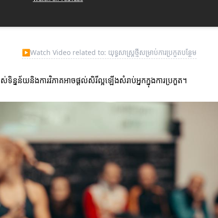
▶
Watch Video related to: យុទ្ធសាស្ត្រថ្មីសម្រាប់ការប្រកួតបន្ថែម
់ទិន្នន័យនិងការវិភាគអាចផ្តល់សិរីល្អឡើងសំរាប់អ្នកក្នុងការប្រកួត។