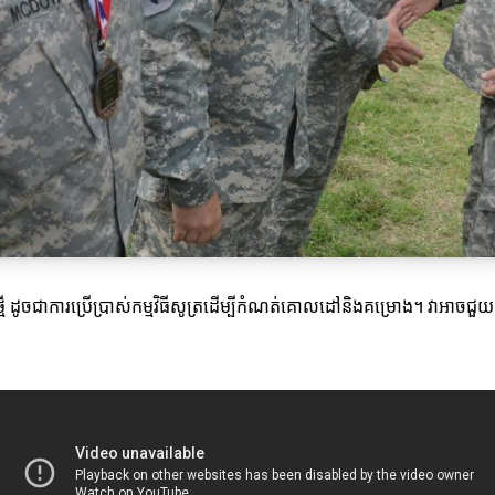
្យាថ្មី ដូចជាការប្រើប្រាស់កម្មវិធីសូត្រដើម្បីកំណត់គោលដៅនិងគម្រោង។ វាអាចជ