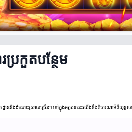
ការប្រកួតបន្ថែម
កដ្ឋាននិងដំណោះស្រាយច្រើន។ នៅក្នុងអត្ថបទនេះយើងនឹងពិចារណាអំពីយុទ្ធសាស្ត