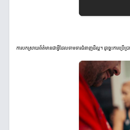
ការបកស្រាយព័ត៌មានជាអ្វីដែលទាមទារជំនាញដ៏ល្អ។ ដូច្នេះការប្រើប្រាស