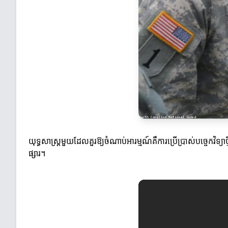
យុទ្ធសាស្ត្រមួយដែលគួរឱ្យចំណាប់អារម្មណ៍គឺការប្រើប្រាស់បច្ចេកវិទ
ផ្សារ។