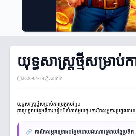
យុទ្ធសាស្ត្រថ្មីសម្រាប់
2026-04-14
Admin
យុទ្ធសាស្ត្រថ្មីសម្រាប់ការប្រកួតបន្ថែម
ការប្រកួតបន្ថែមគឺជារបៀបដ៏សំខាន់មួយក្នុងការកែលម្អការប្រកួតនាយ
🔗
ការកែលម្អគម្រោងបន្ថែមដោយដំណោះស្រាយច្នៃប្រឌិត