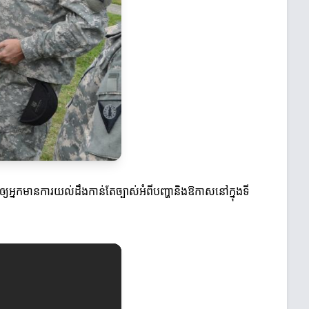
ួយឲ្យអ្នកមានការយល់ដឹងកាន់តែច្បាស់អំពីបញ្ហានិងឱកាសនៅក្នុងទី