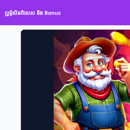
ប្រូម៉ូសិនពិសេស និង Bonus