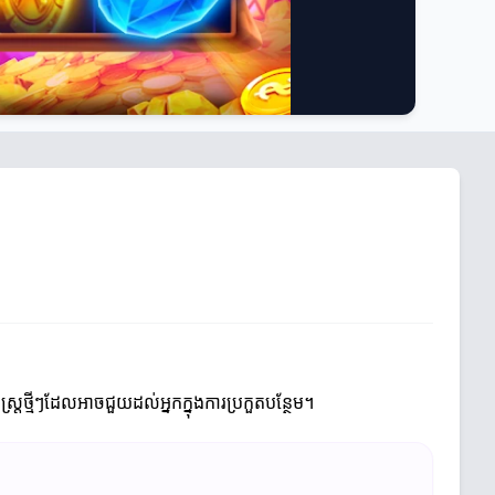
្រថ្មីៗដែលអាចជួយដល់អ្នកក្នុងការប្រកួតបន្ថែម។