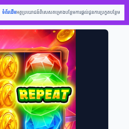
ទំព័រដើម
អត្ថប្រយោជន៍ពិសេស
គម្រោងបន្ថែម
ការផ្តល់ជូន
ការប្រកួតបន្ថែម