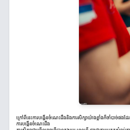
ក្រៅពីនេះការបង្កើនចំណេះដឹងនិងការសិក្សា​យ៉ាងខ្លាំងក៏ចាំបាច់ផង
ការបង្កើនចំណេះដឹង