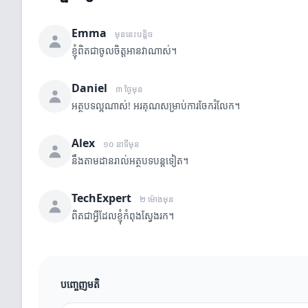
Emma
មុននេះបន្តិច
ខ្ញុំពិតជាចូលចិត្តអានវាណាស់។
Daniel
៣ ថ្ងៃមុន
អត្ថបទល្អណាស់! អរគុណសម្រាប់ការចែករំលែក។
Alex
១០ នាទីមុន
នឹងតាមដានរាល់អត្ថបទបន្តទៀត។
TechExpert
២ ម៉ោងមុន
ពិតជាអ្វីដែលខ្ញុំកំពុងស្វែងរក។
បញ្ចេញមតិ