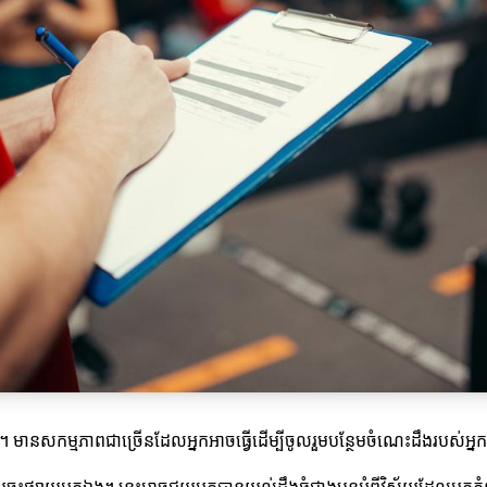
ដែរ។ មានសកម្មភាពជាច្រើនដែលអ្នកអាចធ្វើដើម្បីចូលរួមបន្ថែមចំណេះដឹងរបស់អ្ន