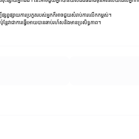
ប់ការចុះផ្សាយអ្នកឯង។ នេះអាចជួយអ្នកបានយល់ដឹងធំជាងមុនអំពីវិស័យដែលអ្នកកំ
ីផ្សព្វផ្សាយការប្រកួតរបស់អ្នកក៏អាចជួយសំរាប់ការលើកកម្ពស់។
 ប៉ុន្តែវាជាការធ្វើអោយបានឆាប់រហ័សនិងមានប្រសិទ្ធភាព។