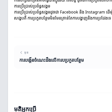
ការសិក្សាជាច្រើនអាចធ្វើបានក្នុងរយៈពេលខ្លី ដូចជាការប្រកួតសំរា
ការប្រើប្រាស់ប្រព័ន្ធសង្គម
ការប្រើប្រាស់ប្រព័ន្ធសង្គមដូចជា Facebook និង Instagram ដើម្ប
សង្ខេបគឺ ការប្រកួតបន្ថែមមិនមែនគ្រាន់តែការបង្ហាញនិងការប្រជែងទេ
មុន
ការបង្កើនចំណេះដឹងលើការបប្រកួតបន្ថែម
មតិអ្នកប្រើ