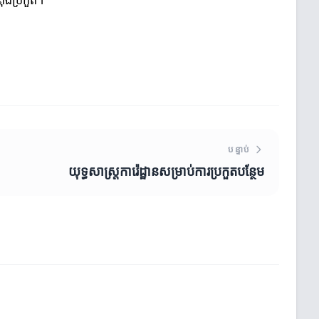
ពុងប្រកួត។
បន្ទាប់
យុទ្ធសាស្ត្រការ៉េដ្ឋានសម្រាប់ការប្រកួតបន្ថែម