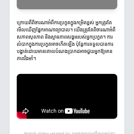
ក្រោយពីពិចារណាអំពីការប្រកួតក្នុងកម្រិតខ្ពស់ អ្នកត្រូវតែ
មើលឃើញផ្នែកអាណាព្យាបាល។ យើងត្រូវតែពិចារណាអំពី
សភាពសុខភាព និងស្ថានភាពសង្គមរបស់អ្នកប្រកួត។ ការ
លំបាកក្នុងការប្រកួតអាចកើតឡើង ប៉ុន្តែការទទួលបានការ
បង្ហាត់ដោយមានគោលបំណងប្រាកដអាចជួយអ្នកឱ្យមាន
ភាពរឹងមាំ។
Watch Video related to: យុទ្ធសាស្ត្រប្រសើរ​សម្រាប់ការ