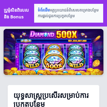
ប្រូម៉ូសិនពិសេស
ទំព័រដើម
អត្ថប្រយោជន៍ពិសេស
គម្រោងបន្ថែម
និង Bonus
ការផ្តល់ជូន
ការប្រកួតបន្ថែម
យុទ្ធសាស្ត្រប្រសើរ​សម្រាប់ការ
ប្រកួតបន្ថែម