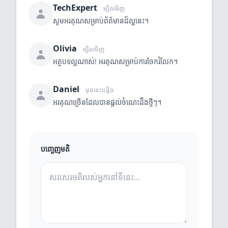
TechExpert
ម្សិលមិញ
សូមអរគុណសម្រាប់ព័ត៌មានដ៏ល្អនេះ។
Olivia
ម្សិលមិញ
អត្ថបទល្អណាស់! អរគុណសម្រាប់ការចែករំលែក។
Daniel
មុននេះបន្តិច
អរគុណច្រើនដែលបានផ្តល់ចំណេះដឹងថ្មីៗ។
បញ្ចេញមតិ