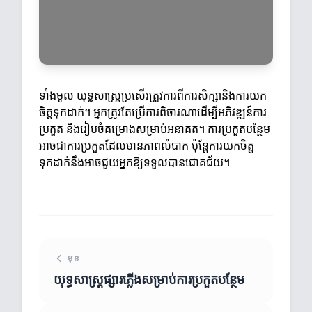
ទាំងមូល យុទ្ធសាស្ត្រប្រសើរត្រូវការពីការសិក្សានិងការយក
ចិត្តទុកដាក់។ អ្នកត្រូវតែប្រើការពិចារណាដើម្បីអភិវឌ្ឍន៍ការ
ប្រកួត និងរៀបចំគម្រោងសម្រាប់អនាគត។ ការប្រកួតបន្ថែម
អាចជាការប្រកួតដែលមានភាពលំបាក ប៉ុន្តែការយកចិត្ត
ទុកដាក់នឹងអាចជួយអ្នកឱ្យទទួលបានជោគជ័យ។
មុន
យុទ្ធសាស្ត្រផ្សារភ្លើងសម្រាប់ការប្រកួតបន្ថែម