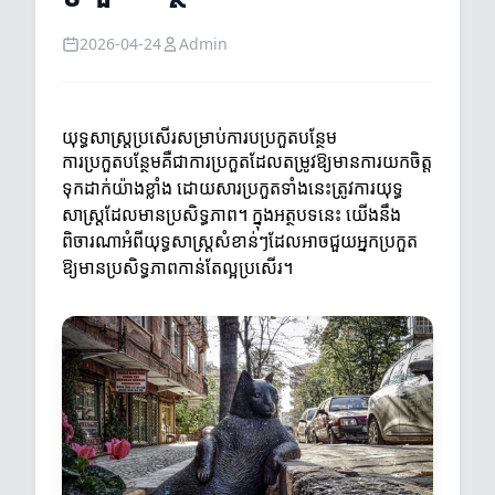
2026-04-24
Admin
យុទ្ធសាស្ត្រប្រសើរ​សម្រាប់ការបប្រកួតបន្ថែម
ការប្រកួតបន្ថែមគឺជាការប្រកួតដែលតម្រូវឱ្យមានការយកចិត្ត
ទុកដាក់យ៉ាងខ្លាំង ដោយសារប្រកួតទាំងនេះត្រូវការយុទ្ធ
សាស្ត្រដែលមានប្រសិទ្ធភាព។ ក្នុងអត្ថបទនេះ យើងនឹង
ពិចារណាអំពីយុទ្ធសាស្ត្រសំខាន់ៗដែលអាចជួយអ្នកប្រកួត
ឱ្យមានប្រសិទ្ធភាពកាន់តែល្អប្រសើរ។