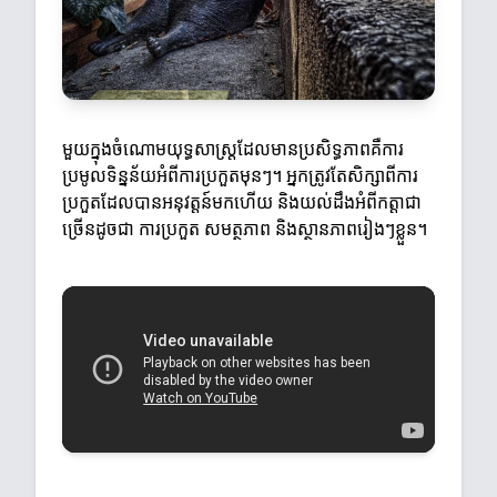
មួយក្នុងចំណោមយុទ្ធសាស្ត្រដែលមានប្រសិទ្ធភាពគឺការ
ប្រមូលទិន្នន័យអំពីការប្រកួតមុនៗ។ អ្នកត្រូវតែសិក្សាពីការ
ប្រកួតដែលបានអនុវត្តន៍មកហើយ និងយល់ដឹងអំពីកត្តាជា
ច្រើនដូចជា ការប្រកួត សមត្ថភាព និងស្ថានភាពរៀងៗខ្លួន។