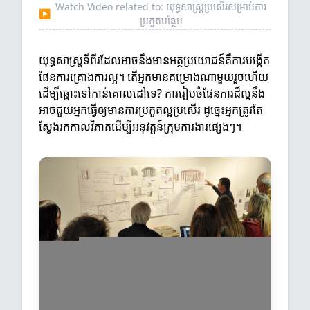
Watch Video related to: យុទ្ធសាស្ត្រប្រសើរ​សម្រាប់ការ
▶
ប្រកួតបន្ថែម
យុទ្ធសាស្ត្រទីពីរដែលអាចនឹងមានអត្ថប្រយោជន៍គឺការបង្កើត
ផែនការ​គ្រោងការល្អ។ តើអ្នកមានគម្រោងណាមួយរួចហើយ
ដើម្បីឆ្ពោះទៅកាន់គោលដៅទេ? ការរៀបចំផែនការដ៏ល្អនឹង
អាចជួយអ្នកធ្វើឲ្យមានការប្រកួតល្អប្រសើរ ដូច្នេះអ្នកត្រូវតែ
ស្វែងរកកាលវិភាគដើម្បីអនុវត្តន៍ក្រុមការងារផ្សេងៗ។