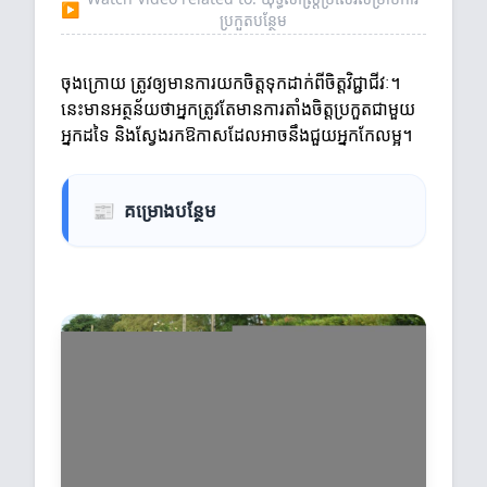
▶
ប្រកួតបន្ថែម
ចុងក្រោយ ត្រូវឲ្យមានការយកចិត្តទុកដាក់ពីចិត្តវិជ្ជាជីវៈ។
នេះមានអត្ថន័យថាអ្នកត្រូវតែមានការតាំងចិត្តប្រកួតជាមួយ
អ្នកដទៃ និងស្វែងរកឱកាសដែលអាចនឹងជួយអ្នកកែលម្អ។
📰
គម្រោងបន្ថែម