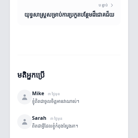
បន្ទាប់
យុទ្ធសាស្ត្រសម្រាប់ការប្រកួតបន្ថែមដ៏ជោគជ័យ
មតិអ្នកប្រើ
Mike
៣ ថ្ងៃមុន
ខ្ញុំពិតជាចូលចិត្តអានវាណាស់។
Sarah
៣ ថ្ងៃមុន
ពិតជាអ្វីដែលខ្ញុំកំពុងស្វែងរក។