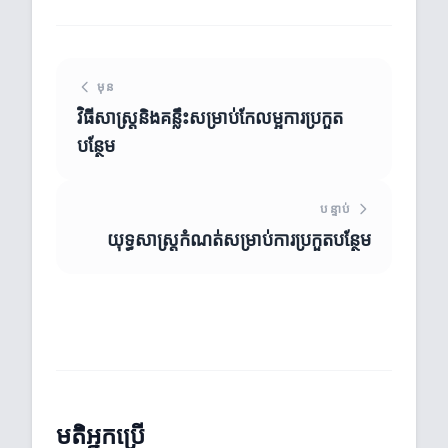
មុន
វិធីសាស្ត្រនិងគន្លឹះសម្រាប់កែលម្អការប្រកួត
បន្ថែម
បន្ទាប់
យុទ្ធសាស្ត្រកំណត់សម្រាប់ការប្រកួតបន្ថែម
មតិអ្នកប្រើ