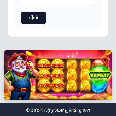
ផ្ញើមតិ
© ២០២៣ សិទ្ធិគ្រប់យ៉ាងត្រូវបានរក្សាទុក។