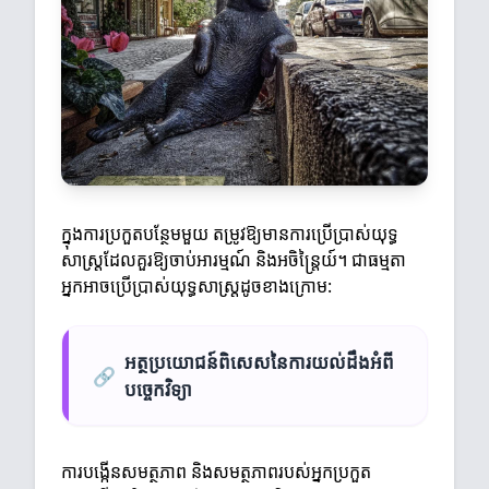
ក្នុងការប្រកួតបន្ថែមមួយ តម្រូវឱ្យមានការប្រើប្រាស់យុទ្ធ
សាស្ត្រដែលគួរឱ្យចាប់អារម្មណ៍ និងអចិន្រ្តៃយ៍។ ជាធម្មតា
អ្នកអាចប្រើប្រាស់យុទ្ធសាស្ត្រដូចខាងក្រោម:
អត្ថប្រយោជន៍ពិសេសនៃការយល់ដឹងអំពី
🔗
បច្ចេកវិទ្យា
ការបង្កើនសមត្ថភាព និងសមត្ថភាពរបស់អ្នកប្រកួត