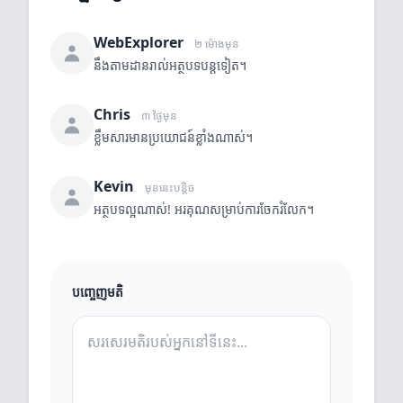
WebExplorer
២ ម៉ោងមុន
នឹងតាមដានរាល់អត្ថបទបន្តទៀត។
Chris
៣ ថ្ងៃមុន
ខ្លឹមសារមានប្រយោជន៍ខ្លាំងណាស់។
Kevin
មុននេះបន្តិច
អត្ថបទល្អណាស់! អរគុណសម្រាប់ការចែករំលែក។
បញ្ចេញមតិ