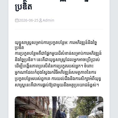
ប្រឌិត
2026-06-25
Admin
យុទ្ធសាស្ត្រសម្រាប់ការប្រកួតបន្ថែម: ការអភិវឌ្ឍន៍និងច្នៃ
ប្រឌិត
ការប្រកួតបន្ថែមគឺជាផ្នែកមួយដ៏សំខាន់សម្រាប់ការអភិវឌ្ឍន៍
និងច្នៃប្រឌិត។ នេះគឺជាយុទ្ធសាស្ត្រដែលអ្នកអាចប្រើប្រាស់
ដើម្បីបង្កើនភាពប្រសើរនៃការប្រកួតរបស់អ្នក។ ចំពោះ
អ្នកណាដែលកំពុងស្វែងរកវិធីអភិវឌ្ឍន៍សមត្ថភាពនៃការ
ប្រកួតបន្ថែមរបស់ពួកគេ ការយល់ដឹងនិងការសិក្សាអំពីយុទ្ធ
សាស្ត្រនេះគឺជាការផ្តល់ឱ្យជាមួយនឹងអត្ថប្រយោជន៍ខ្ពស់។